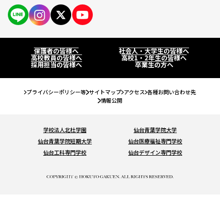
保護者の皆様へ
仙台大原ってこんな学校
PAGE
社会人・大学生の皆様へ
学校紹介
保護者の皆様へ
社会人・大学生の皆様へ
高校教員の皆様へ
高校教員の皆様へ
高校1・2年生の皆様へ
公務員・就職・資格に強い10の理由
採用担当の皆様へ
卒業生の方へ
系統紹介
高校1・2年生の皆様へ
学生紹介
公務員系
公務員・就職・資格実績
プライバシーポリシー等
サイトマップ
アクセス
各種お問い合わせ先
卒業生の方へ
情報公開
卒業生紹介
事務系
公務員合格実績
入試・学費・特待生制度
教職員紹介
学校法人北杜学園
仙台青葉学院大学
経理系
就職内定実績
仙台青葉学院短期大学
仙台医療福祉専門学校
入試について
イベント情報
キャンパス紹介
仙台工科専門学校
仙台デザイン専門学校
IT・ビジネス系
資格・検定合格実績
コンビニ決済（選考料）
キャンパスライフ
オープンキャンパスに申し込む
お知らせ
法律系
学費について
クラブ＆サークル
#青春Expressとオープンキャンパスに申し込む
税理士・会計士系
コラム
特待生制度について
大学編入・大学院進学について
オンライン学校・入試説明会