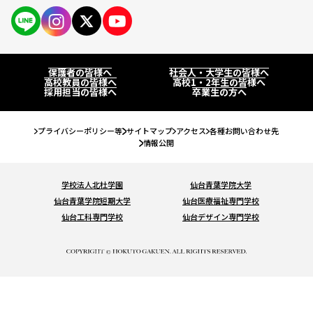
保護者の皆様へ
仙台大原ってこんな学校
PAGE
社会人・大学生の皆様へ
学校紹介
保護者の皆様へ
社会人・大学生の皆様へ
高校教員の皆様へ
高校教員の皆様へ
高校1・2年生の皆様へ
公務員・就職・資格に強い10の理由
採用担当の皆様へ
卒業生の方へ
系統紹介
高校1・2年生の皆様へ
学生紹介
公務員系
公務員・就職・資格実績
プライバシーポリシー等
サイトマップ
アクセス
各種お問い合わせ先
卒業生の方へ
情報公開
卒業生紹介
事務系
公務員合格実績
入試・学費・特待生制度
教職員紹介
学校法人北杜学園
仙台青葉学院大学
経理系
就職内定実績
仙台青葉学院短期大学
仙台医療福祉専門学校
入試について
イベント情報
キャンパス紹介
仙台工科専門学校
仙台デザイン専門学校
IT・ビジネス系
資格・検定合格実績
コンビニ決済（選考料）
キャンパスライフ
オープンキャンパスに申し込む
お知らせ
法律系
学費について
クラブ＆サークル
#青春Expressとオープンキャンパスに申し込む
税理士・会計士系
コラム
特待生制度について
大学編入・大学院進学について
オンライン学校・入試説明会