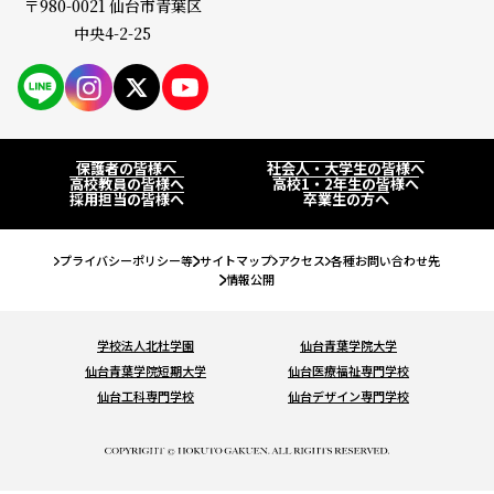
〒980-0021 仙台市青葉区
保護者の皆様へ
仙台大原ってこんな学校
中央4-2-25
社会人・大学生の皆様へ
学校紹介
PAGE
高校教員の皆様へ
公務員・就職・資格に強い10の理由
系統紹介
高校1・2年生の皆様へ
保護者の皆様へ
社会人・大学生の皆様へ
高校教員の皆様へ
高校1・2年生の皆様へ
学生紹介
採用担当の皆様へ
卒業生の方へ
公務員系
公務員・就職・資格実績
卒業生の方へ
卒業生紹介
事務系
プライバシーポリシー等
サイトマップ
アクセス
各種お問い合わせ先
公務員合格実績
入試・学費・特待生制度
情報公開
教職員紹介
経理系
就職内定実績
入試について
イベント情報
キャンパス紹介
IT・ビジネス系
学校法人北杜学園
仙台青葉学院大学
資格・検定合格実績
仙台青葉学院短期大学
仙台医療福祉専門学校
コンビニ決済（選考料）
キャンパスライフ
オープンキャンパスに申し込む
お知らせ
法律系
仙台工科専門学校
仙台デザイン専門学校
学費について
クラブ＆サークル
#青春Expressとオープンキャンパスに申し込む
税理士・会計士系
コラム
特待生制度について
大学編入・大学院進学について
オンライン学校・入試説明会