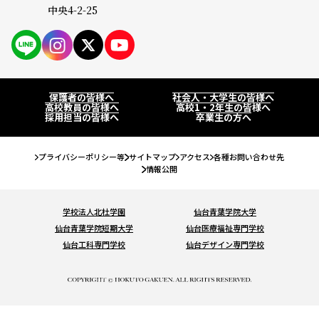
中央4-2-25
保護者の皆様へ
仙台大原ってこんな学校
社会人・大学生の皆様へ
PAGE
学校紹介
高校教員の皆様へ
公務員・就職・資格に強い10の理由
系統紹介
保護者の皆様へ
社会人・大学生の皆様へ
高校1・2年生の皆様へ
高校教員の皆様へ
高校1・2年生の皆様へ
採用担当の皆様へ
卒業生の方へ
学生紹介
公務員系
公務員・就職・資格実績
卒業生の方へ
卒業生紹介
プライバシーポリシー等
サイトマップ
アクセス
各種お問い合わせ先
事務系
情報公開
公務員合格実績
入試・学費・特待生制度
教職員紹介
経理系
就職内定実績
入試について
イベント情報
学校法人北杜学園
仙台青葉学院大学
キャンパス紹介
IT・ビジネス系
仙台青葉学院短期大学
仙台医療福祉専門学校
資格・検定合格実績
コンビニ決済（選考料）
仙台工科専門学校
仙台デザイン専門学校
キャンパスライフ
オープンキャンパスに申し込む
お知らせ
法律系
学費について
クラブ＆サークル
#青春Expressとオープンキャンパスに申し込む
税理士・会計士系
コラム
特待生制度について
大学編入・大学院進学について
オンライン学校・入試説明会