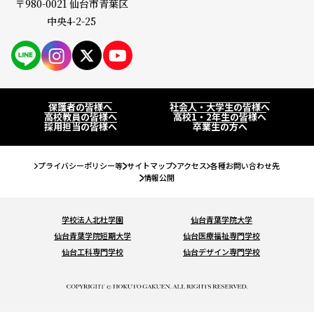
〒980-0021 仙台市青葉区
保護者の皆様へ
仙台大原ってこんな学校
中央4-2-25
社会人・大学生の皆様へ
学校紹介
PAGE
高校教員の皆様へ
公務員・就職・資格に強い10の理由
系統紹介
高校1・2年生の皆様へ
保護者の皆様へ
社会人・大学生の皆様へ
高校教員の皆様へ
高校1・2年生の皆様へ
学生紹介
採用担当の皆様へ
卒業生の方へ
公務員系
公務員・就職・資格実績
卒業生の方へ
卒業生紹介
事務系
プライバシーポリシー等
サイトマップ
アクセス
各種お問い合わせ先
公務員合格実績
入試・学費・特待生制度
情報公開
教職員紹介
経理系
就職内定実績
入試について
イベント情報
キャンパス紹介
IT・ビジネス系
学校法人北杜学園
仙台青葉学院大学
資格・検定合格実績
仙台青葉学院短期大学
仙台医療福祉専門学校
コンビニ決済（選考料）
キャンパスライフ
オープンキャンパスに申し込む
お知らせ
法律系
仙台工科専門学校
仙台デザイン専門学校
学費について
クラブ＆サークル
#青春Expressとオープンキャンパスに申し込む
税理士・会計士系
コラム
特待生制度について
大学編入・大学院進学について
オンライン学校・入試説明会