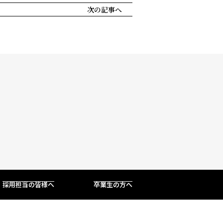
仙台大原簿記情報公務員専門学校
次の記事へ
中央校舎2号館
〒980-0021 仙台市青葉区中央4-2-25
採用担当の皆様へ
卒業生の方へ