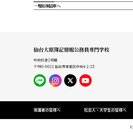
一覧に戻る
前の記事へ
仙台大原簿記情報公務員専門学校
中央校舎2号館
〒980-0021 仙台市青葉区中央4-2-25
高校生
対象
保護者の皆様へ
社会人・大学生の皆様へ
セ
ミ
ナ
ー
案
内