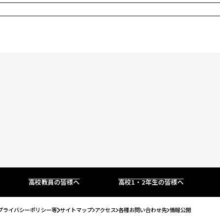
コンビニ決済（選考料）
オープンキャンパスに申し込む
お知らせ
キャンパスライフ
法律系
学費について
#青春Expressとオープンキャンパスに申し込む
クラブ＆サークル
コラム
税理士・会計士系
特待生制度について
オンライン学校・入試説明会
大学編入・大学院進学について
高校生対象｜無料セミナー・模擬試験
学費支援制度について
交通費支給制度
アクセス
相談窓口
#青春Express
よくあるご質問
個別相談会
情報公開
再進学個別相談会
休日個別相談会
高校教員の皆様へ
高校1・2年生の皆様へ
専門学校 進路相談会
プライバシーポリシー等
サイトマップ
アクセス
各種お問い合わせ先
情報公開