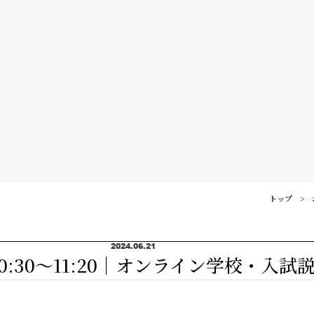
訪問者別メニュー
保護者の皆様へ
仙台大原ってこんな学校
社会人・大学生の皆様へ
学校紹介
高校教員の皆様へ
公務員・就職・資格に強い10の理由
系統紹介
高校1・2年生の皆様へ
学生紹介
トップ
公務員系
公務員・就職・資格実績
卒業生の方へ
卒業生紹介
事務系
公務員合格実績
入試・学費・特待生制度
2024.06.21
｜10:30～11:20｜オンライン学校・入試
教職員紹介
経理系
就職内定実績
入試について
イベント情報
キャンパス紹介
IT・ビジネス系
資格・検定合格実績