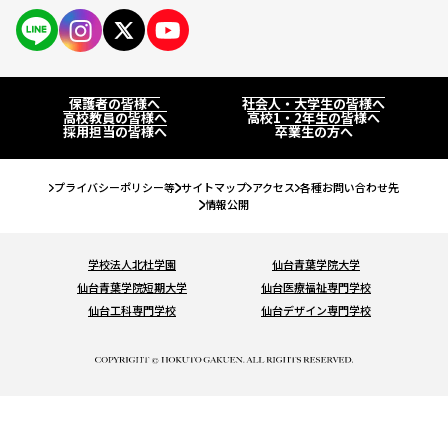
保護者の皆様へ
仙台大原ってこんな学校
PAGE
社会人・大学生の皆様へ
学校紹介
保護者の皆様へ
社会人・大学生の皆様へ
高校教員の皆様へ
高校教員の皆様へ
高校1・2年生の皆様へ
公務員・就職・資格に強い10の理由
採用担当の皆様へ
卒業生の方へ
系統紹介
高校1・2年生の皆様へ
学生紹介
公務員系
公務員・就職・資格実績
プライバシーポリシー等
サイトマップ
アクセス
各種お問い合わせ先
卒業生の方へ
情報公開
卒業生紹介
事務系
公務員合格実績
入試・学費・特待生制度
教職員紹介
学校法人北杜学園
仙台青葉学院大学
経理系
就職内定実績
仙台青葉学院短期大学
仙台医療福祉専門学校
入試について
イベント情報
キャンパス紹介
仙台工科専門学校
仙台デザイン専門学校
IT・ビジネス系
資格・検定合格実績
コンビニ決済（選考料）
キャンパスライフ
オープンキャンパスに申し込む
お知らせ
法律系
学費について
クラブ＆サークル
#青春Expressとオープンキャンパスに申し込む
税理士・会計士系
コラム
特待生制度について
大学編入・大学院進学について
オンライン学校・入試説明会