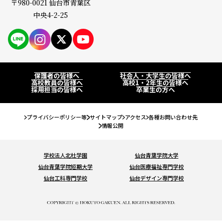
〒980-0021 仙台市青葉区
保護者の皆様へ
仙台大原ってこんな学校
中央4-2-25
社会人・大学生の皆様へ
学校紹介
PAGE
高校教員の皆様へ
公務員・就職・資格に強い10の理由
系統紹介
高校1・2年生の皆様へ
保護者の皆様へ
社会人・大学生の皆様へ
高校教員の皆様へ
高校1・2年生の皆様へ
学生紹介
採用担当の皆様へ
卒業生の方へ
公務員系
公務員・就職・資格実績
卒業生の方へ
卒業生紹介
事務系
プライバシーポリシー等
サイトマップ
アクセス
各種お問い合わせ先
公務員合格実績
入試・学費・特待生制度
情報公開
教職員紹介
経理系
就職内定実績
入試について
イベント情報
キャンパス紹介
IT・ビジネス系
学校法人北杜学園
仙台青葉学院大学
資格・検定合格実績
仙台青葉学院短期大学
仙台医療福祉専門学校
コンビニ決済（選考料）
キャンパスライフ
オープンキャンパスに申し込む
お知らせ
法律系
仙台工科専門学校
仙台デザイン専門学校
学費について
クラブ＆サークル
#青春Expressとオープンキャンパスに申し込む
税理士・会計士系
コラム
特待生制度について
大学編入・大学院進学について
オンライン学校・入試説明会