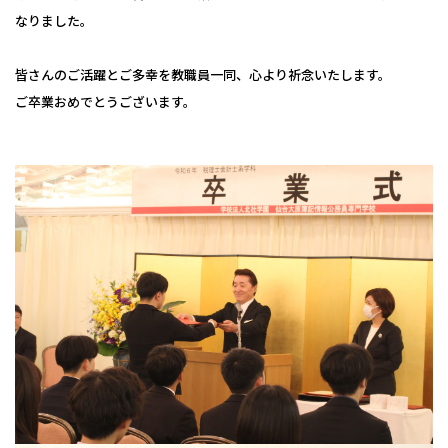
保護者の皆様へ
なりました。
仙台大原ってこんな学校
社会人・大学生の皆様へ
皆さんのご活躍とご多幸を教職員一同、心より祈念いたします。
学校紹介
ご卒業おめでとうございます。
高校教員の皆様へ
公務員・就職・資格に強い10の理由
系統紹介
高校1・2年生の皆様へ
学生紹介
公務員系
公務員・就職・資格実績
卒業生の方へ
卒業生紹介
事務系
公務員合格実績
入試・学費・特待生制度
教職員紹介
経理系
就職内定実績
入試について
イベント情報
キャンパス紹介
IT・ビジネス系
資格・検定合格実績
コンビニ決済（選考料）
キャンパスライフ
オープンキャンパスに申し込む
お知らせ
法律系
学費について
クラブ＆サークル
#青春Expressとオープンキャンパスに申し込む
税理士・会計士系
コラム
特待生制度について
大学編入・大学院進学について
オンライン学校・入試説明会