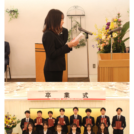
高校生対象｜無料セミナー・模擬試験
学費支援制度について
アクセス
交通費支給制度
よくあるご質問
相談窓口
#青春Express
情報公開
個別相談会
保護者の皆様へ
社会人・大学生の皆様へ
再進学個別相談会
高校教員の皆様へ
高校1・2年生の皆様へ
採用担当の皆様へ
卒業生の方へ
休日個別相談会
プライバシーポリシー等
サイトマップ
アクセス
各種お問い合わせ先
専門学校 進路相談会
情報公開
ひとり暮らし相談