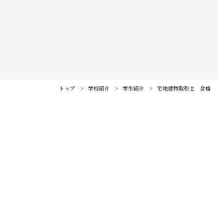
訪問者別メニュー
保護者の皆様へ
仙台大原ってこんな学校
社会人・大学生の皆様へ
学校紹介
高校教員の皆様へ
公務員・就職・資格に強い10の理由
系統紹介
トップ
学校紹介
学生紹介
宅地建物取引士 合格
高校1・2年生の皆様へ
学生紹介
公務員系
公務員・就職・資格実績
卒業生の方へ
卒業生紹介
事務系
公務員合格実績
入試・学費・特待生制度
教職員紹介
経理系
就職内定実績
入試について
イベント情報
キャンパス紹介
IT・ビジネス系
資格・検定合格実績
コンビニ決済（選考料）
毎日ノルマを決めて、必ず達成するように心がけました。分からな
キャンパスライフ
オープンキャンパスに申し込む
お知らせ
法律系
い問題はすぐに先生に質問をしました。過去問題を何度も解き直
学費について
クラブ＆サークル
#青春Expressとオープンキャンパスに申し込む
し、自分の苦手分野を分析して暗記ノートをつくり、対策をしまし
税理士・会計士系