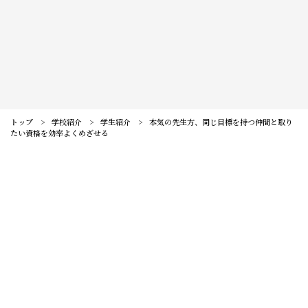
訪問者別メニュー
保護者の皆様へ
仙台大原ってこんな学校
社会人・大学生の皆様へ
学校紹介
高校教員の皆様へ
公務員・就職・資格に強い10の理由
トップ
学校紹介
学生紹介
本気の先生方、同じ目標を持つ仲間と取り
系統紹介
たい資格を効率よくめざせる
高校1・2年生の皆様へ
学生紹介
公務員系
公務員・就職・資格実績
卒業生の方へ
卒業生紹介
事務系
公務員合格実績
入試・学費・特待生制度
教職員紹介
経理系
就職内定実績
入試について
イベント情報
キャンパス紹介
IT・ビジネス系
資格・検定合格実績
コンビニ決済（選考料）
キャンパスライフ
オープンキャンパスに申し込む
お知らせ
法律系
学費について
クラブ＆サークル
#青春Expressとオープンキャンパスに申し込む
税理士・会計士系