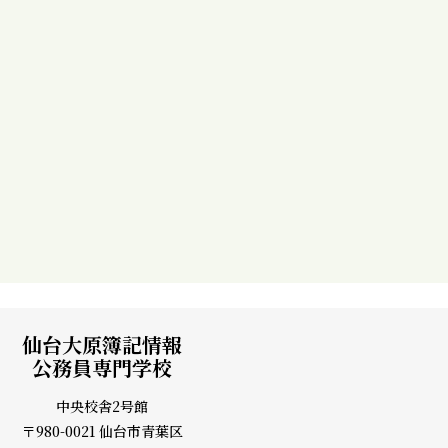
国家公務員(大卒)・地方公務員（上級）コース
中野 綾子 さん
福島県 / 白河高校 出身
#福島県
#本気
#楽しい
仙台大原簿記情報
公務員専門学校
中央校舎2号館
〒980-0021 仙台市青葉区