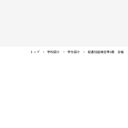
訪問者別メニュー
保護者の皆様へ
仙台大原ってこんな学校
社会人・大学生の皆様へ
学校紹介
高校教員の皆様へ
公務員・就職・資格に強い10の理由
系統紹介
トップ
学校紹介
学生紹介
秘書技能検定準1級 合格
高校1・2年生の皆様へ
学生紹介
公務員系
公務員・就職・資格実績
卒業生の方へ
卒業生紹介
事務系
公務員合格実績
入試・学費・特待生制度
教職員紹介
経理系
就職内定実績
入試について
イベント情報
キャンパス紹介
IT・ビジネス系
資格・検定合格実績
コンビニ決済（選考料）
テキストを何度も見直し、苦手なところをピックアップして解ける
キャンパスライフ
オープンキャンパスに申し込む
お知らせ
法律系
ように励みました。
学費について
クラブ＆サークル
#青春Expressとオープンキャンパスに申し込む
面接練習では、言い慣れない言葉もあったので、休み時間や自宅で
税理士・会計士系