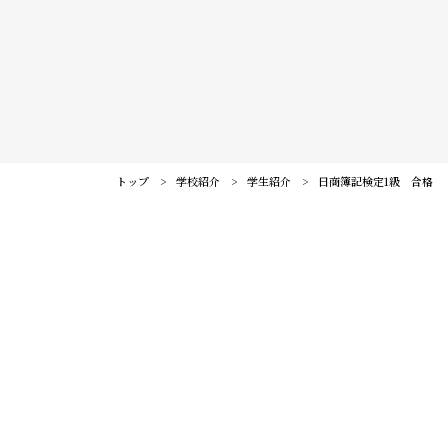
訪問者別メニュー
保護者の皆様へ
仙台大原ってこんな学校
社会人・大学生の皆様へ
学校紹介
高校教員の皆様へ
公務員・就職・資格に強い10の理由
系統紹介
トップ
学校紹介
学生紹介
日商簿記検定1級 合格
高校1・2年生の皆様へ
学生紹介
公務員系
公務員・就職・資格実績
卒業生の方へ
卒業生紹介
事務系
公務員合格実績
入試・学費・特待生制度
教職員紹介
経理系
就職内定実績
入試について
イベント情報
キャンパス紹介
IT・ビジネス系
資格・検定合格実績
コンビニ決済（選考料）
復習を丁寧に、徹底的に行うことです。たくさん解き直すことで、
キャンパスライフ
オープンキャンパスに申し込む
お知らせ
法律系
自分の苦手なところを見つけることができるので、苦手克服に繋げ
学費について
クラブ＆サークル
#青春Expressとオープンキャンパスに申し込む
られたと思います。
税理士・会計士系