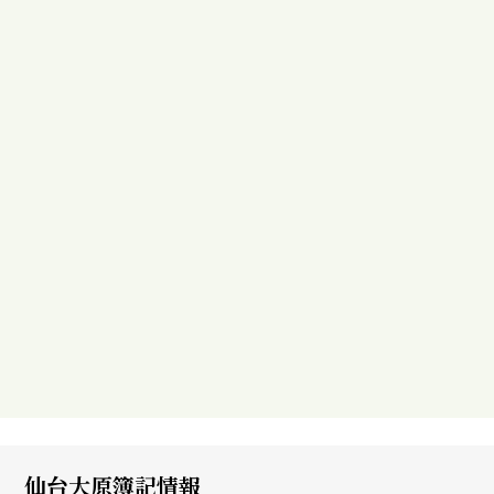
国家公務員(大卒)・地方公務員（上級）コース
中野 綾子 さん
福島県 / 白河高校 出身
#福島県
#本気
#楽しい
仙台大原簿記情報