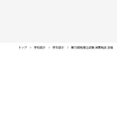
訪問者別メニュー
保護者の皆様へ
仙台大原ってこんな学校
社会人・大学生の皆様へ
学校紹介
高校教員の皆様へ
公務員・就職・資格に強い10の理由
系統紹介
トップ
学校紹介
学生紹介
第75回税理士試験 消費税法 合格
高校1・2年生の皆様へ
学生紹介
公務員系
公務員・就職・資格実績
卒業生の方へ
卒業生紹介
事務系
公務員合格実績
入試・学費・特待生制度
教職員紹介
経理系
就職内定実績
入試について
イベント情報
キャンパス紹介
IT・ビジネス系
資格・検定合格実績
コンビニ決済（選考料）
毎日コツコツ取り組むことが大切です。財務諸表論に比べて一つひ
キャンパスライフ
オープンキャンパスに申し込む
お知らせ
法律系
とつの理論のボリュームが多く、単なる暗記では実際の問題に対応
学費について
クラブ＆サークル
#青春Expressとオープンキャンパスに申し込む
できません。そのため、日々の積み重ねが理論の十分な理解と暗記
税理士・会計士系