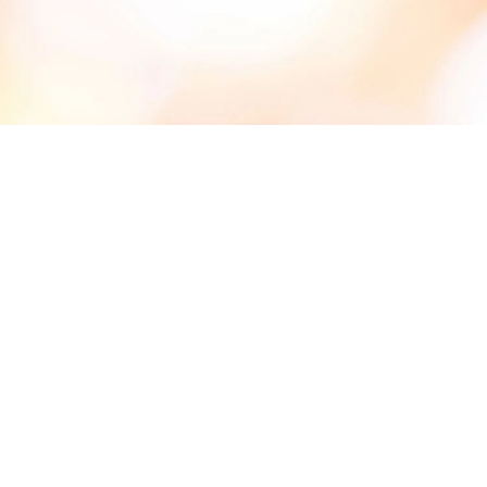
#高難度の資格取得をめざす
#大学編入
#卒業生
#資格
高校生対象｜無料セミナー・模擬試験
学費支援制度について
アクセス
#部活
#学び直し
#再進学
#進路選択
#本気
交通費支給制度
#楽しい
よくあるご質問
相談窓口
#青春Express
情報公開
個別相談会
保護者の皆様へ
社会人・大学生の皆様へ
再進学個別相談会
高校教員の皆様へ
高校1・2年生の皆様へ
採用担当の皆様へ
卒業生の方へ
休日個別相談会
プライバシーポリシー等
サイトマップ
アクセス
各種お問い合わせ先
専門学校 進路相談会
情報公開
ひとり暮らし相談