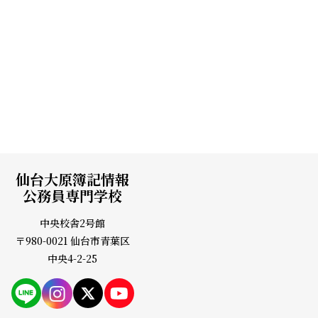
宮城県 / 気仙沼高校
2018年度卒業
#宮城県
#卒業生
最
最
...
8
9
10
11
12
...
20
...
初
後
へ
へ
仙台大原簿記情報
公務員専門学校
中央校舎2号館
〒980-0021 仙台市青葉区
中央4-2-25
PAGE