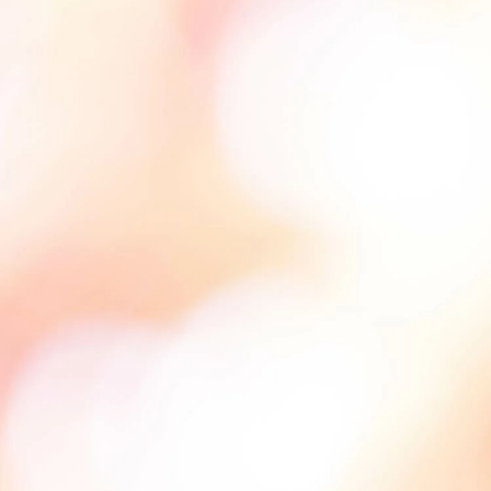
保護者の皆様へ
仙台大原ってこんな学校
公務員系
事務系
社会人・大学生の皆様へ
学校紹介
経理系
IT・ビジネス系
高校教員の皆様へ
公務員・就職・資格に強い10の理由
系統紹介
法律系
税理士・会計士系
高校1・2年生の皆様へ
学生紹介
公務員系
公務員・就職・資格実績
卒業生の方へ
02
卒業生紹介
事務系
公務員合格実績
入試・学費・特待生制度
教職員紹介
#税理士
#青森県
#秋田県
#岩手県
#宮城県
経理系
就職内定実績
入試について
#山形県
#福島県
#公務員合格者
#資格・検定合格者
イベント情報
キャンパス紹介
IT・ビジネス系
#就職内定者
#公認会計士
#宅地建物取引士
#経理実務士
資格・検定合格実績
コンビニ決済（選考料）
キャンパスライフ
#日商簿記検定1級
#全経簿記能力検定上級
オープンキャンパスに申し込む
お知らせ
法律系
#秘書技能検定準1級
#ファイナンシャル・プランニング技能士
学費について
クラブ＆サークル
#青春Expressとオープンキャンパスに申し込む
税理士・会計士系
#マネジメント検定 （経営学検定）Ⅲ級
コラム
特待生制度について
#法人税法能力検定試験1級
#消費税法能力検定試験1級
大学編入・大学院進学について
オンライン学校・入試説明会