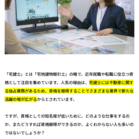
保護者の皆様へ
仙台大原ってこんな学校
社会人・大学生の皆様へ
学校紹介
高校教員の皆様へ
公務員・就職・資格に強い10の理由
系統紹介
高校1・2年生の皆様へ
学生紹介
公務員系
公務員・就職・資格実績
卒業生の方へ
卒業生紹介
事務系
「宅建士」とは「宅地建物取引士」の略で、近年就職や転職に役立つ資
公務員合格実績
入試・学費・特待生制度
教職員紹介
格として注目を集めています。人気の理由は、
宅建士には不動産に関す
経理系
就職内定実績
る独占業務があるため、資格を取得することでさまざまな業界で新たな
入試について
イベント情報
キャンパス紹介
IT・ビジネス系
活躍の場が広がる
からとされています。
資格・検定合格実績
コンビニ決済（選考料）
キャンパスライフ
オープンキャンパスに申し込む
お知らせ
法律系
ですが、資格としての知名度が低いために、どのような仕事をするの
学費について
クラブ＆サークル
#青春Expressとオープンキャンパスに申し込む
税理士・会計士系
か、またどうすれば資格取得ができるのか、よくわからない人も多いの
コラム
特待生制度について
ではないでしょうか？
大学編入・大学院進学について
オンライン学校・入試説明会