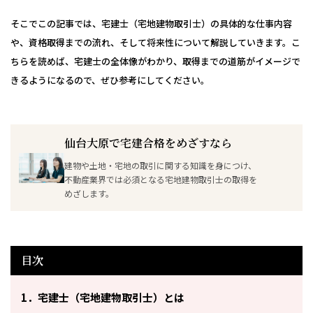
高校生対象｜無料セミナー・模擬試験
学費支援制度について
アクセス
交通費支給制度
そこでこの記事では、宅建士（宅地建物取引士）の具体的な仕事内容
や、資格取得までの流れ、そして将来性について解説していきます。こ
よくあるご質問
相談窓口
#青春Express
ちらを読めば、宅建士の全体像がわかり、取得までの道筋がイメージで
情報公開
きるようになるので、ぜひ参考にしてください。
個別相談会
保護者の皆様へ
社会人・大学生の皆様へ
再進学個別相談会
高校教員の皆様へ
高校1・2年生の皆様へ
採用担当の皆様へ
卒業生の方へ
仙台大原で宅建合格をめざすなら
休日個別相談会
建物や土地・宅地の取引に関する知識を身につけ、
プライバシーポリシー等
サイトマップ
アクセス
各種お問い合わせ先
専門学校 進路相談会
情報公開
不動産業界では必須となる宅地建物取引士の取得を
めざします。
ひとり暮らし相談
目次
1．宅建士（宅地建物取引士）とは