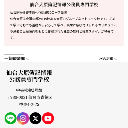
仙台大原簿記情報公務員専門学校
仙台駅から徒歩5分／6系統30コース設置
仙台大原は全国46都市119校ある大原のグループネットワーク校です。初め
て学ぶ分野でも基礎から安心して学べ、結果に結び付けられるカリキュラム
や過去の出題傾向をもとに作成された独自の教材と授業スタイルが特長で
す。
一覧に戻る
前の記事へ
次の記事へ
仙台大原簿記情報
公務員専門学校
中央校舎2号館
〒980-0021 仙台市青葉区
中央4-2-25
PAGE