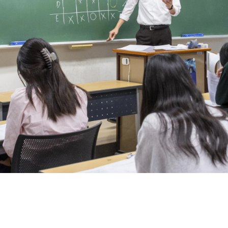
訪問者別メニュー
保護者の皆様へ
仙台大原ってこんな学校
社会人・大学生の皆様へ
学校紹介
高校教員の皆様へ
公務員・就職・資格に強い10の理由
系統紹介
高校1・2年生の皆様へ
学生紹介
公務員系
公務員・就職・資格実績
卒業生の方へ
卒業生紹介
事務系
公務員合格実績
入試・学費・特待生制度
教職員紹介
経理系
就職内定実績
入試について
イベント情報
キャンパス紹介
IT・ビジネス系
資格・検定合格実績