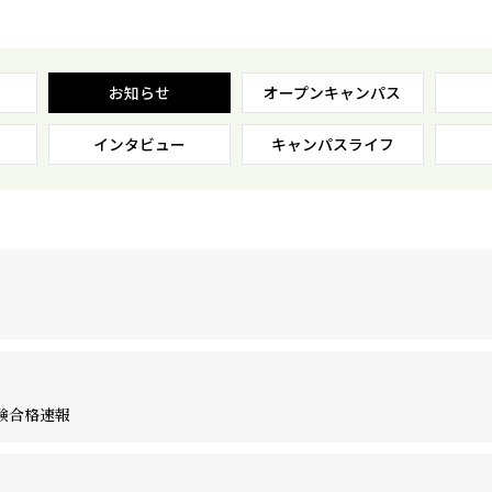
コンビニ決済（選考料）
オープンキャンパスに申し込む
お知らせ
キャンパスライフ
法律系
学費について
#青春Expressとオープンキャンパスに申し込む
クラブ＆サークル
コラム
お知らせ
オープンキャンパス
税理士・会計士系
特待生制度について
オンライン学校・入試説明会
大学編入・大学院進学について
インタビュー
キャンパスライフ
高校生対象｜無料セミナー・模擬試験
学費支援制度について
交通費支給制度
アクセス
相談窓口
#青春Express
よくあるご質問
個別相談会
情報公開
再進学個別相談会
休日個別相談会
験合格速報
専門学校 進路相談会